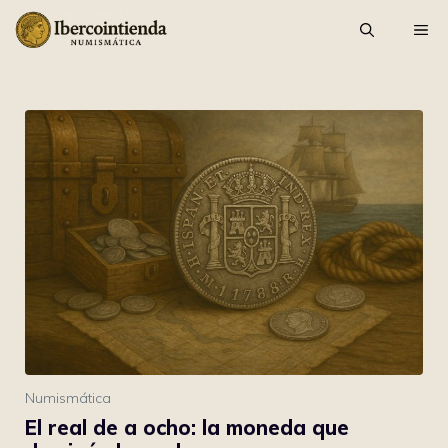
Saltar
ME
al
contenido
Numismática
El real de a ocho: la moneda que